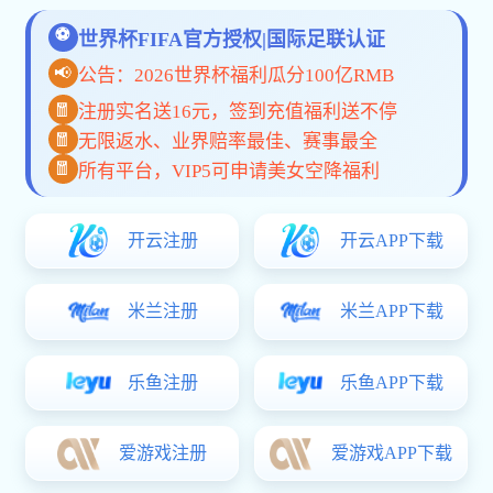
手机App
网页版
关于星空电子娱乐官方网站
星空电子娱乐官方网站是专注于体育赛事直播与互动体验的创新
平台，致力于为全球用户带来高速、安全与多样化的观赛服务体
验，覆盖多语种、多终端、多场景。