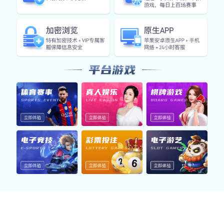
控、秒级加载、多节点加速等核心技术，确保不同区域用户
都能流畅体验体育赛事。 同时，星空电子娱乐官方网站提
供全天候客服支持与数据同步，致力于打造值得信赖的观赛
首选平台。
五大核心功能 · 场景整
合
从赛事直播到多端互动，构建星空电子娱乐官方网站生
态闭环